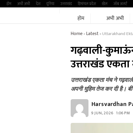
Skip
होम
अभी अभी
देश
दुनिया
उत्तराखंड
हिमांचल प्रदेश
खेल
जॉब अलर्ट
to
होम
अभी अभी
content
Home
Latest
Uttarakhand Ekt
»
»
गढ़वाली-कुमाऊं
उत्तराखंड एकता मं
उत्तराखंड एकता मंच ने गढ़वा
अपनी मुहिम तेज कर दी है। ब
Harsvardhan P
9 JUN, 2026
1:06 PM