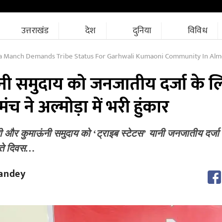
उत्तराखंड
देश
दुनिया
विविध
a Manch Demands Tribe Status For Garhwali Kumaoni Community In Alm
नी समुदाय को जनजातीय दर्जा के ल
च ने अल्मोड़ा में भरी हुंकार
ली और कुमाऊंनी समुदाय को ‘ट्राइब स्टेटस’ यानी जनजातीय दर्जा 
ीते दिवस…
andey