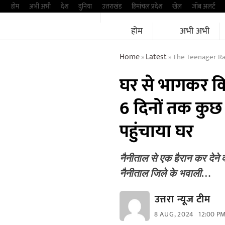
Skip
होम
अभी अभी
देश
दुनिया
उत्तराखंड
हिमांचल प्रदेश
खेल
जॉब अलर्ट
to
होम
अभी अभी
content
Home
Latest
The Teenager Ran Away 
»
»
घर से भागकर किश
6 दिनों तक कुछ
पहुंचाया घर
नैनीताल से एक हैरान कर देने
नैनीताल जिले के भवाली…
उत्तरा न्यूज टीम
8 AUG, 2024
12:00 P