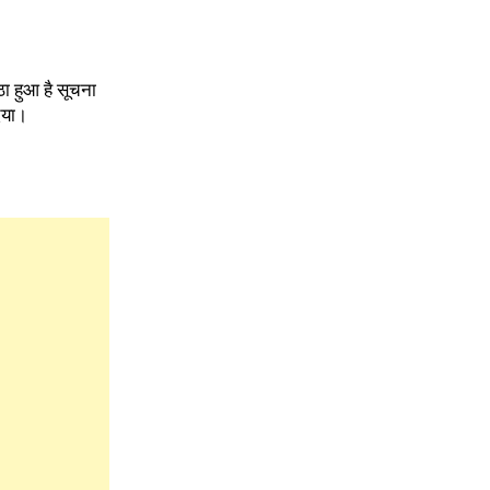
ा हुआ है सूचना
िया।