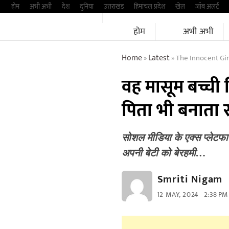
Skip
होम
अभी अभी
देश
दुनिया
उत्तराखंड
हिमांचल प्रदेश
खेल
जॉब अलर्ट
to
होम
अभी अभी
content
Home
Latest
The Innocent Gi
»
»
वह मासूम बच्ची 
पिता भी बनाता 
सोशल मीडिया के एक्स प्लेटफार
अपनी बेटी को बेरहमी…
Smriti Nigam
12 MAY, 2024
2:38 PM