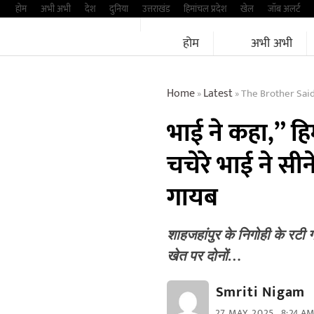
Skip
होम
अभी अभी
देश
दुनिया
उत्तराखंड
हिमांचल प्रदेश
खेल
जॉब अलर्ट
to
होम
अभी अभी
content
Home
Latest
The Brother Said
»
»
भाई ने कहा,” ह
चचेरे भाई ने सीने
गायब
शाहजहांपुर के निगोही के रटी ग
खेत पर दोनों…
Smriti Nigam
27 MAY, 2025
8:24 A