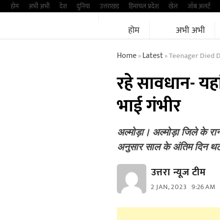
Skip
होम
अभी अभी
देश
दुनिया
उत्तराखंड
हिमांचल प्रदेश
खेल
जॉब अलर्ट
to
होम
अभी अभी
content
Home
Latest
Teenager Died D
»
»
रहे सावधान- यह
भाई गंभीर
अल्मोड़ा। अल्मोड़ा जिले के र
अनुसार साल के अंतिम दिन थर्
उत्तरा न्यूज टीम
2 JAN, 2023
9:26 AM