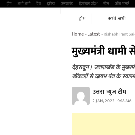
Skip
होम
अभी अभी
देश
दुनिया
उत्तराखंड
हिमांचल प्रदेश
खेल
जॉब अलर्ट
to
होम
अभी अभी
content
Home
Latest
Rishabh Pant Sa
»
»
मुख्यमंत्री धामी 
देहरादून। उत्तराखंड के मुख्यम
डॉक्टरों से ऋषभ पंत के स्वास्
उत्तरा न्यूज टीम
2 JAN, 2023
9:18 AM