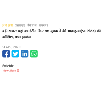
अभी अभी
उत्तराखंड
नैनीताल
रामनगर
बड़ी खबर: यहां क्वारेंटीन किए गए युवक ने की आत्महत्या(Suicide) की
कोशिश, मचा हड़कंप
14 APR, 2020
Suicide
बड़ी
View More
खबर:
यहां
क्वारेंटीन
किए
गए
युवक
ने
की