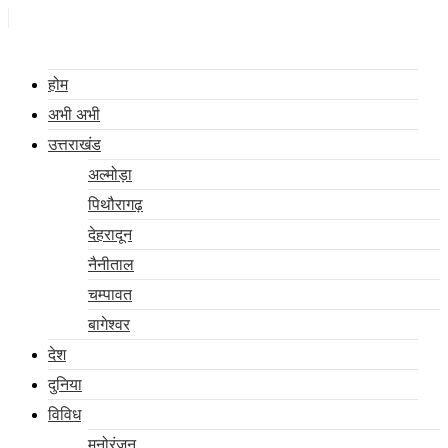
Skip
to
content
होम
अभी अभी
उत्तराखंड
अल्मोड़ा
पिथौरागढ़
देहरादून
नैनीताल
चम्पावत
बागेश्वर
देश
दुनिया
विविध
मनोरंजन