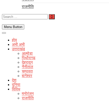
राजनीति
Search
…
Menu Button
होम
अभी अभी
उत्तराखंड
अल्मोड़ा
पिथौरागढ़
देहरादून
नैनीताल
चम्पावत
बागेश्वर
देश
दुनिया
विविध
मनोरंजन
राजनीति