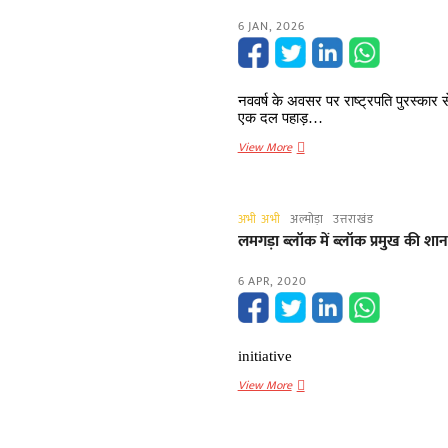
6 JAN, 2026
नववर्ष के अवसर पर राष्ट्रपति पुरस्कार से 
एक दल पहाड़…
दुर्गम
View More
पहाड़ों
में
लोक
अभी अभी
अल्मोड़ा
उत्तराखंड
विरासत
लमगड़ा ब्लॉक में ब्लॉक प्रमुख की शा
की
तलाश:
6 APR, 2020
सीबीसी
अल्मोड़ा
की
अनूठी
initiative
पहल,
लमगड़ा
View More
लोक
ब्लॉक
कलाकारों
में
से
ब्लॉक
संवाद