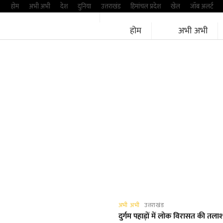
Skip
होम
अभी अभी
देश
दुनिया
उत्तराखंड
हिमांचल प्रदेश
खेल
जॉब अलर्ट
to
होम
अभी अभी
content
अभी अभी
उत्तराखंड
दुर्गम पहाड़ों में लोक विरासत की त