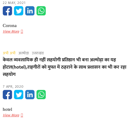
22 MAY, 2021
दुकानो
को
खाली
करने
Corona
के
Almora-
View More
दिए
कोरोना
गए
मरीजों(Corona)
निर्देश,
के
जाने
अभी अभी
अल्मोड़ा
उत्तराखंड
तीमारदारों
क्यों
केवल व्यवसायिक ही नहीं सहयोगी प्रतिष्ठान भी बना अल्मोड़ा का यह
की
होटल(hotel),राहगीरों को मुफ्त में ठहराने के साथ प्रशासन का भी कर रहा
निशुल्क
सहयोग
रहने
व
भोजन
7 APR, 2020
की
व्यवस्था
कर
hotel
रहा
केवल
View More
यह
व्यवसायिक
युवक
ही
नहीं