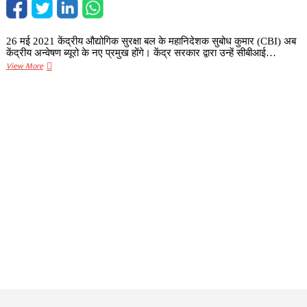
सीबीआई
ने
की
26 मई 2021 केंद्रीय औद्योगिक सुरक्षा बल के महानिदेशक सुबोध कुमार (CBI) अब
कड़ी
केंद्रीय अन्वेषण ब्यूरो के नए प्रमुख होंगे। केंद्र सरकार द्वारा उन्हें सीबीआई…
जांच,
सुबोध
View More
एचपीसीएल
कुमार
भी
जायसवाल
हुआ
होंगे
हैरान
CBI
के
नए
प्रमुख,
पढ़ें
पूरी
खबर