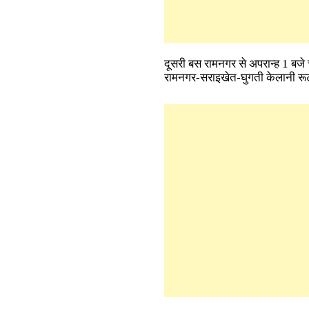
दूसरी बस रामनगर से अपरान्ह 1 बजे
रामनगर-सराइखेत-घुगती केलानी रूट