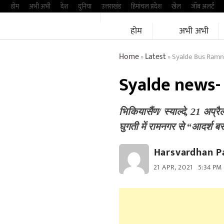
Skip
होम
अभी अभी
देश
दुनिया
उत्तराखंड
हिमांचल प्रदेश
खेल
जॉब अलर्ट
to
होम
अभी अभी
content
Home
Latest
Syalde Bus Ramn
»
»
Syalde news- य
भिकियासैंण/ स्याल्दे, 21 अप्र
घुगती में रामनगर से “आदर्श ब
Harsvardhan P
21 APR, 2021
5:34 PM