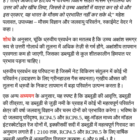
है। तीव्र आर्कटिक हीटवेव ने पश्चिमी विक्षोभ सहित मौसम प्रणालियों को
उत्तर की ओर खींच लिया, जिससे वे उच्च अक्षांशों में यात्रा कर रहे थे और
इस प्रकार, यह भारत के मौसम को प्रभावित नहीं कर सके थे
,” महेश
पलावत, उपाध्यक्ष – मौसम विज्ञान और जलवायु परिवर्तन, स्काईमेट वेदर ने
कहा।
शोध
के अनुसार, चूंकि ध्रुवीय प्रवर्धन का मतलब है कि उच्च अक्षांश समग्र
रूप से उत्तरी गोलार्ध की तुलना में अधिक तेज़ी से गर्म होंगे, अक्षांशीय तापमान
प्रवणता कम हो जाएगी, जिसका डब्ल्यूडी से कुल शीतकालीन हिमपात पर
प्रभाव पड़ना चाहिए।
ध्रुवीय प्रवर्धन वह परिघटना है जिसमें नेट विकिरण संतुलन में कोई भी
परिवर्तन (उदाहरण के लिए ग्रीनहाउस गैस सघनता) ग्रहीय औसत की
तुलना में ध्रुवों के निकट तापमान में बड़ा परिवर्तन उत्पन्न करता है।
एक अन्य
अध्ययन
के अनुसार, यह स्पष्ट है कि डब्लूडी की आवृत्ति, डब्लूडी
की तीव्रता, या डब्लूडी से जुड़ी नमी के प्रवाह में कोई भी महत्वपूर्ण परिवर्तन
क्षेत्र की वर्षा जलवायु विज्ञान और चरम दोनों को प्रभावित करेगा। भविष्य के
दो जलवायु परिदृश्य, RCP4.5 और RCP8.5, बहु-मॉडल माध्य और मॉडल
इंटरक्वेर्टाइल रेंज दोनों में, इक्कीसवीं सदी में डब्लूडी में महत्वपूर्ण गिरावट का
अनुमान लगाते हैं। 2100 तक, RCP4.5 और RCP8.5 के लिए वार्षिक
डब्लूडी आवृत्ति में अनुमानित गिरावट क्रमशः 6 और 9 वर्ष-1 है।