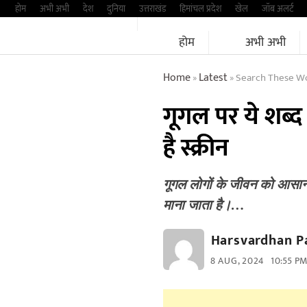
Skip
होम
अभी अभी
देश
दुनिया
उत्तराखंड
हिमांचल प्रदेश
खेल
जॉब अलर्ट
to
होम
अभी अभी
content
Home
Latest
Search These Wo
»
»
गूगल पर ये शब्द 
है स्क्रीन
गूगल लोगों के जीवन को आसान 
माना जाता है।…
Harsvardhan P
8 AUG, 2024
10:55 P