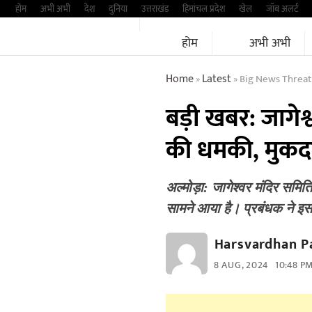
Skip
होम
अभी अभी
देश
दुनिया
उत्तराखंड
हिमांचल प्रदेश
खेल
जॉब अलर्ट
to
होम
अभी अभी
content
Home
Latest
Big News Threat
»
»
बड़ी खबर: जागेश
की धमकी, मुकदम
अल्मोड़ा: जागेश्वर मंदिर सम
सामने आया है। प्रबंधक ने इ
Harsvardhan P
8 AUG, 2024
10:48 P