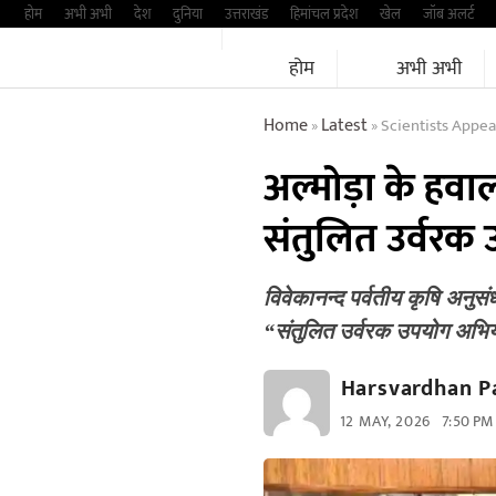
Skip
होम
अभी अभी
देश
दुनिया
उत्तराखंड
हिमांचल प्रदेश
खेल
जॉब अलर्ट
to
होम
अभी अभी
content
Home
Latest
Scientists Appea
»
»
अल्मोड़ा के हवालब
संतुलित उर्वर
विवेकानन्द पर्वतीय कृषि अनुसंध
“संतुलित उर्वरक उपयोग अभि
Harsvardhan P
12 MAY, 2026
7:50 PM