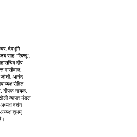
ंवर, देवभूमि
ंजय साह ‘रिक्खू’,
र महासचिव दीप
त्त मासीवाल,
क जोशी, आनंद
ाध्यक्ष रोहित
्ट, दीपक नायक,
बसोली व्यापार मंडल
अध्यक्ष दर्शन
अध्यक्ष शुभम्
है।