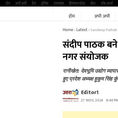
Skip
होम
अभी अभी
देश
दुनिया
उत्तराखंड
हिमांचल प्रदेश
खेल
जॉब अलर्ट
to
होम
अभी अभी
content
Home
Latest
Sandeep Pathak 
»
»
संदीप पाठक बने 
नगर संयोजक
रानीखेत: देवभूमि उद्योग व्याप
हुए प्रदेश अध्यक्ष हुकुम सिंह 
Editor1
27 NOV, 2024
8:48 P