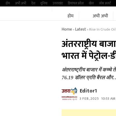
Skip
होम
अभी अभी
देश
दुनिया
उत्तराखंड
हिमांचल प्रदेश
खेल
जॉब अलर्ट
to
होम
अभी अभी
content
Home
Latest
Rise In Crude Oil
»
»
अंतरराष्ट्रीय बा
भारत में पेट्रो
अंतरराष्ट्रीय बाजार में कच्चे 
76.19 डॉलर प्रति बैरल और
Editor1
3 FEB, 2025
10:53 AM