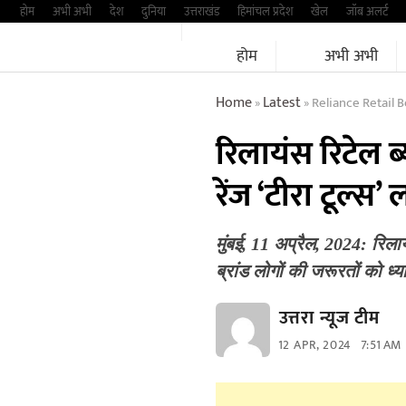
Skip
होम
अभी अभी
देश
दुनिया
उत्तराखंड
हिमांचल प्रदेश
खेल
जॉब अलर्ट
to
होम
अभी अभी
content
Home
Latest
Reliance Retail 
»
»
रिलायंस रिटेल ब्य
रेंज ‘टीरा टूल्स’ 
मुंबई, 11 अप्रैल, 2024: रिलाय
ब्रांड लोगों की जरूरतों को ध
उत्तरा न्यूज टीम
12 APR, 2024
7:51 AM