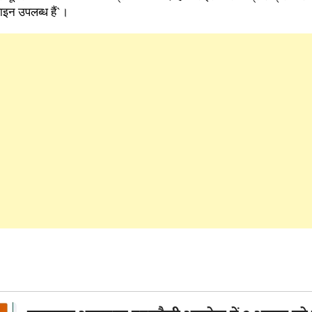
न उपलब्ध हैं`।