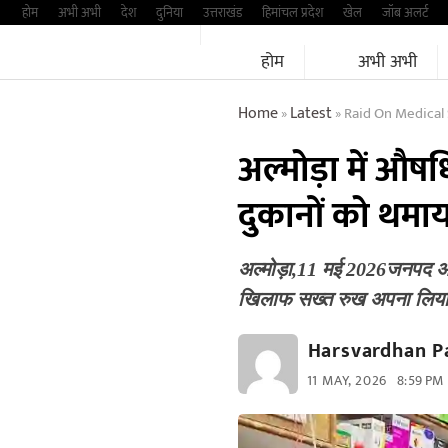
Skip
होम
अभी अभी
देश
दुनिया
उत्तराखंड
हिमांचल प्रदेश
खेल
जॉब अलर्ट
to
होम
अभी अभी
content
Home
Latest
Raid On Medical 
»
»
अल्मोड़ा में औषध
दुकानों ​को थमा
अल्मोड़ा,11 मई 2026जनपद अल्मो
खिलाफ सख्त रुख अपना लिया
Harsvardhan P
11 MAY, 2026
8:59 PM