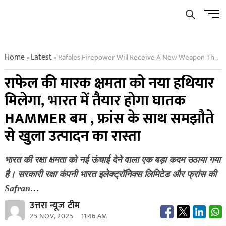
Skip
Men
to
Butto
content
Home
Latest
Rafales Firepower Will Receive A New Weapon The Deadly Hammer Bomb Will Be Manufactured In India And The Agreement With France Has Opened The Way For Production
»
»
राफेल की मारक क्षमता को नया हथियार
मिलेगा, भारत में तैयार होगा घातक
HAMMER बम , फ्रांस के साथ समझौते
से खुला उत्पादन का रास्ता
भारत की रक्षा क्षमता को नई ऊंचाई देने वाला एक बड़ा कदम उठाया गया
है। सरकारी रक्षा कंपनी भारत इलेक्ट्रॉनिक्स लिमिटेड और फ्रांस की
Safran…
उत्तरा न्यूज टीम
25 NOV, 2025
11:46 AM