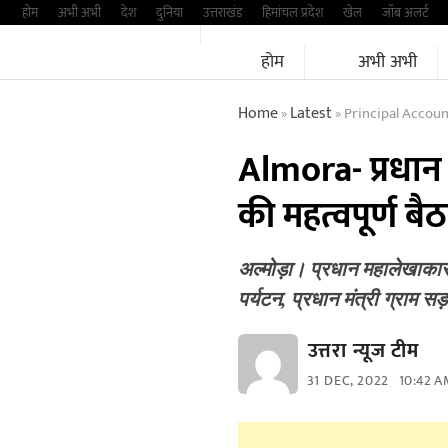
Skip
होम
अभी अभी
देश
दुनिया
उत्तराखंड
हिमांचल प्रदेश
खेल
जॉब अलर्ट
to
होम
अभी अभी
content
Home
Latest
Principal Accoun
»
»
Almora- प्रधान 
की महत्वपूर्ण ब
अल्मोड़ा। प्रधान महालेखाकार
पर्यटन, प्रधान मंत्री ग्राम
उत्तरा न्यूज टीम
31 DEC, 2022
10:42 A