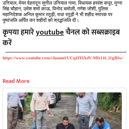
उनियाल, मेयर देहरादून सुनील उनियाल गामा, विधायक हरवंश कपूर, मुन्ना
सिंह चौहान, उमेश शर्मा काऊ, विनोद चमोली, गणेश जोशी, पुलिस
महानिदेशक अनिल कुमार रतूड़ी, राधा रतूड़ी ने भी शहीद स्मारक पर
पुष्पांजलि अर्पित कर शहीदों को श्रद्धांजलि दी।
कृपया हमारे
youtube
चैनल को सब्सक्राइब
करें
https://www.youtube.com/channel/UCq1fYiAdV-MIt14t_l1gBIw/
Read More