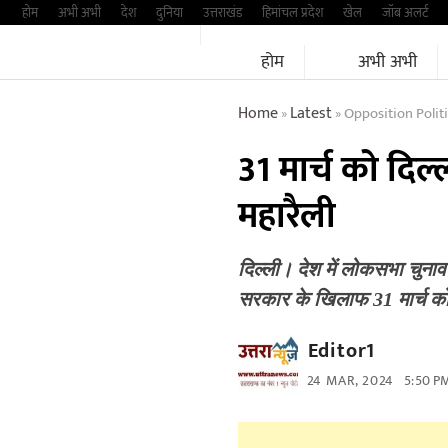
Skip
होम
अभी अभी
देश
दुनिया
उत्तराखंड
हिमांचल प्रदेश
खेल
जॉब अलर्ट
to
होम
अभी अभी
content
Home
Latest
Opposition Polit
»
»
31 मार्च को दिल्
महारैली
दिल्ली। देश में लोकसभा चुनाव 
सरकार के खिलाफ 31 मार्च क
Editor1
24 MAR, 2024
5:50 P