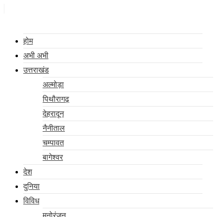
Skip
to
content
होम
अभी अभी
उत्तराखंड
अल्मोड़ा
पिथौरागढ़
देहरादून
नैनीताल
चम्पावत
बागेश्वर
देश
दुनिया
विविध
मनोरंजन