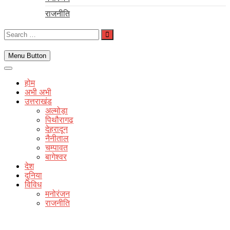
राजनीति
Search
…
Menu Button
होम
अभी अभी
उत्तराखंड
अल्मोड़ा
पिथौरागढ़
देहरादून
नैनीताल
चम्पावत
बागेश्वर
देश
दुनिया
विविध
मनोरंजन
राजनीति