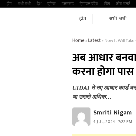
Skip
होम
अभी अभी
देश
दुनिया
उत्तराखंड
हिमांचल प्रदेश
खेल
जॉब अलर्ट
to
होम
अभी अभी
content
Home
Latest
Now It Will Take 6
»
»
अब आधार बनवाने
करना होगा पास 
UIDAI ने नए आधार कार्ड बना
या उससे अधिक…
Smriti Nigam
4 JUL, 2024
7:22 PM