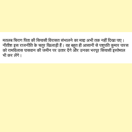
मतलब चिराग पिता की सियासी विरासत संभालने का माद्दा अभी तक नहीं दिखा पाए।
नीतीश इस राजनीति के चतुर खिलाड़ी हैं। वह बहुत ही आसानी से पशुपति कुमार पारस
को रामविलास पासवान की जमीन पर उतार देंगे और उनका भरपूर सियासी इस्तेमाल
भी कर लेंगे।