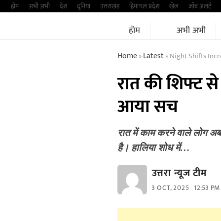
Skip
होम
अभी अभी
देश
दुनिया
उत्तराखंड
हिमांचल प्रदेश
खेल
जॉब अलर्ट
to
होम
अभी अभी
content
Home
Latest
Night Shifts Inc
»
»
रात की शिफ्ट से ग
आया सच
रात में काम करने वाले लोग 
है। हालिया शोध में…
उत्तरा न्यूज टीम
3 OCT, 2025
12:53 PM