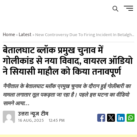
Skip
Men
to
Butto
content
Home
Latest
New Controversy Due To Firing Incident In Betalghat Block Pramukh Election Viral Audio Made Political Atmosphere Tense
»
»
बेतालघाट ब्लॉक प्रमुख चुनाव में
गोलीकांड से नया विवाद, वायरल ऑडियो
ने सियासी माहौल को किया तनावपूर्ण
नैनीताल के बेतालघाट ब्लॉक प्रमुख चुनाव के दौरान हुई गोलीबारी का
मामला लगातार तूल पकड़ता जा रहा है। पहले इस घटना का वीडियो
सामने आया…
उत्तरा न्यूज टीम
16 AUG, 2025
12:45 PM