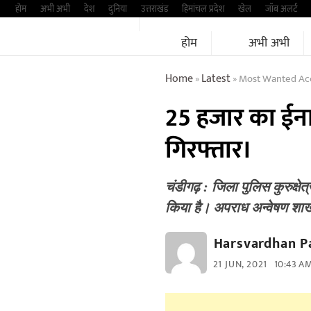
Skip
होम
अभी अभी
देश
दुनिया
उत्तराखंड
हिमांचल प्रदेश
खेल
जॉब अलर्ट
to
होम
अभी अभी
content
Home
Latest
Most Wanted Acc
»
»
25 हजार का ईना
गिरफ्तार।
चंडीगढ़ : जिला पुलिस कुरुक्ष
किया है। अपराध अन्वेषण शा
Harsvardhan P
21 JUN, 2021
10:43 A