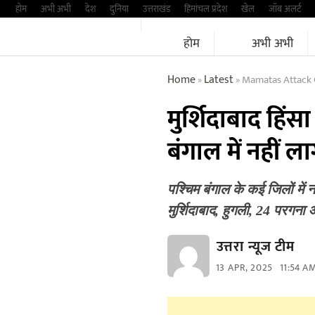
Skip
होम
अभी अभी
देश
दुनिया
उत्तराखंड
हिमांचल प्रदेश
खेल
जॉब अलर्ट
to
होम
अभी अभी
content
Home
Latest
Mamatas Attack O
»
»
मुर्शिदाबाद हिं
बंगाल में नहीं ला
पश्चिम बंगाल के कई जिलों मे
मुर्शिदाबाद, हुगली, 24 परगन
उत्तरा न्यूज टीम
13 APR, 2025
11:54 A