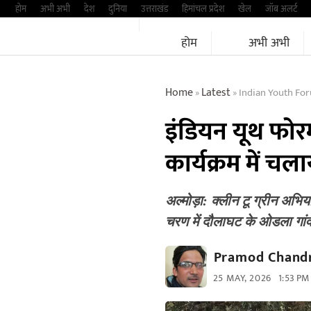
Skip
होम
अभी अभी
देश
दुनिया
उत्तराखंड
हिमांचल प्रदेश
खेल
जॉब अलर्ट
to
होम
अभी अभी
content
Home
Latest
Indian Youth Fo
»
»
इंडियन यूथ फोर
कार्यक्रम में च
अल्मोड़ा: क्लीन टू ग्रीन अभिय
चरण में दौलाघट के ओडला गा
Pramod Chandr
25 MAY, 2026
1:53 PM