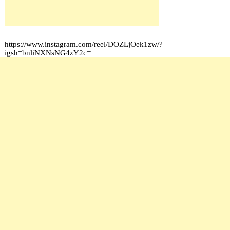
https://www.instagram.com/reel/DOZLjOek1zw/?
igsh=bnliNXNsNG4zY2c=