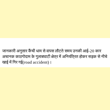
जानकारी अनुसार कैंची धाम से वापस लौटते समय उनकी आई-20 कार
अचानक काठगोदाम के गुलाबघाटी क्षेत्र में अनियंत्रित होकर सड़क से नीचे
खाई में गिर गई(road accident)।