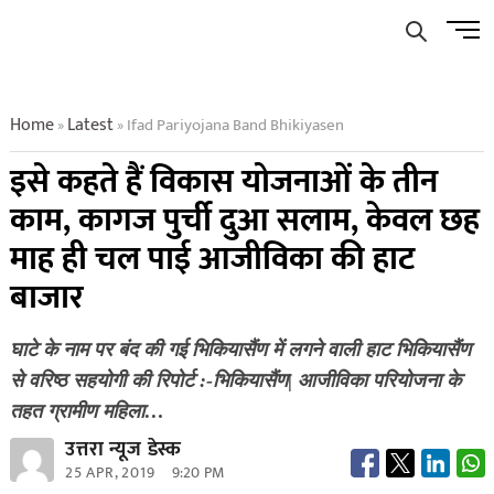
Skip
Men
to
Butto
content
Home
Latest
Ifad Pariyojana Band Bhikiyasen
»
»
इसे कहते हैं विकास योजनाओं के तीन
काम, कागज पुर्ची दुआ सलाम, केवल छह
माह ही चल पाई आजीविका की हाट
बाजार
घाटे के नाम पर बंद की गई भिकियासैंण में लगने वाली हाट भिकियासैंण
से वरिष्ठ सहयोगी की रिपोर्ट :-भिकियासैंण| आजीविका परियोजना के
तहत ग्रामीण महिला…
उत्तरा न्यूज डेस्क
25 APR, 2019
9:20 PM