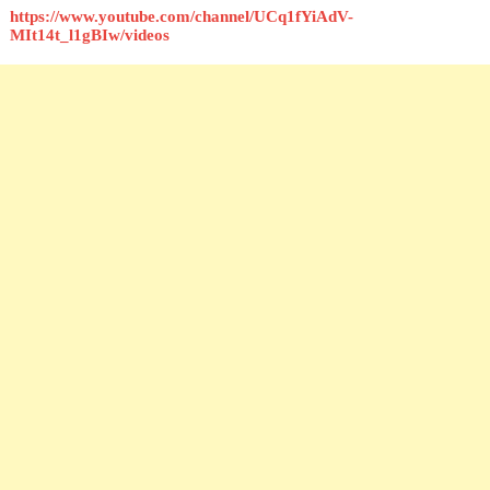
https://www.youtube.com/channel/UCq1fYiAdV-
MIt14t_l1gBIw/videos