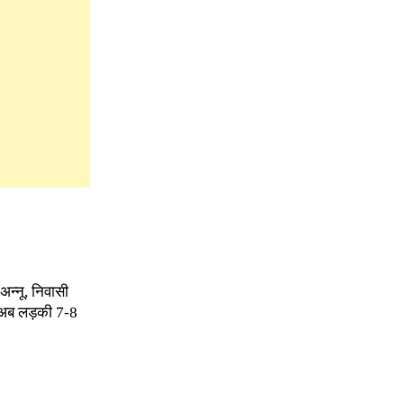
न्नू, निवासी
द अब लड़की 7-8