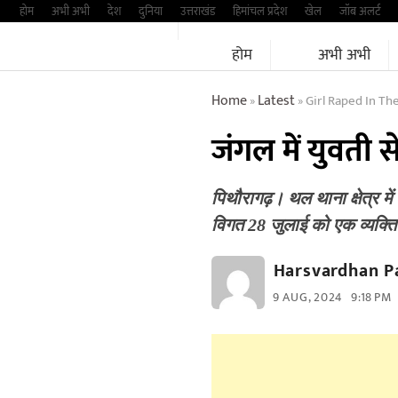
Skip
होम
अभी अभी
देश
दुनिया
उत्तराखंड
हिमांचल प्रदेश
खेल
जॉब अलर्ट
to
होम
अभी अभी
content
Home
Latest
Girl Raped In Th
»
»
जंगल में युवती 
पिथौरागढ़। थल थाना क्षेत्र म
विगत 28 जुलाई को एक व्यक्त
Harsvardhan P
9 AUG, 2024
9:18 PM