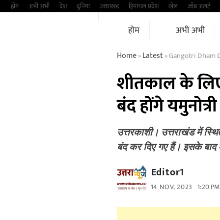
Skip
होम
अभी अभी
देश
दुनिया
उत्तराखंड
हिमांचल प्रदेश
खेल
जॉब अलर्ट
to
होम
अभी अभी
content
Home
Latest
Gangotri Dham D
»
»
शीतकाल के लिए ब
बंद होंगे यमुनोत
उत्तरकाशी। उत्तराखंड में स्
बंद कर दिए गए हैं। इसके बाद
Editor1
14 NOV, 2023
1:20 PM