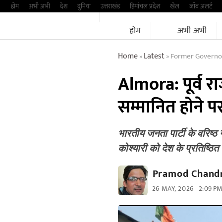
Skip
होम
अभी अभी
देश
दुनिया
उत्तराखंड
हिमांचल प्रदेश
खेल
जॉब अलर्ट
to
होम
अभी अभी
content
Home
Latest
Former Governo
»
»
Almora: पूर्व र
सम्मानित होने पर
भारतीय जनता पार्टी के वरिष्ठ नेत
कोश्यारी को देश के प्रतिष्ठ
Pramod Chandr
26 MAY, 2026
2:09 P