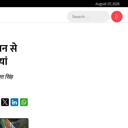
August 07, 2026
Search
…
ान से
ां
गत सिंह