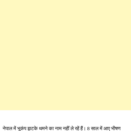
नेपाल में भूकंप झटके थमने का नाम नहीं ले रहें हैं। 8 साल में आए भीषण