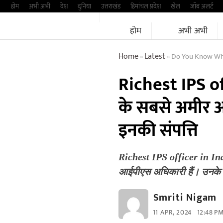
Skip
होम
अभी अभी
देश
दुनिया
उत्तराखंड
हिमांचल प्रदेश
खेल
जॉब अलर्ट
to
होम
अभी अभी
content
Home
Latest
Do You Know Who I
»
»
Richest IPS of
के सबसे अमीर आई
इनकी संपत्ति
Richest IPS officer in Ind
आईपीएस अधिकारी हैं। उनके
Smriti Nigam
11 APR, 2024
12:48 P