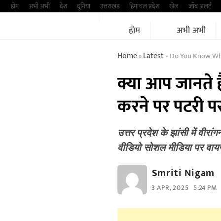
Skip
होम
अभी अभी
देश
दुनिया
उत्तराखंड
हिमांचल प्रदेश
खेल
जॉब अलर्ट
to
होम
अभी अभी
content
Home
Latest
Do You Know What 
»
»
क्या आप जानते हैं
करने पर पटरी पर
उत्तर प्रदेश के झांसी में वीर
वीडियो सोशल मीडिया पर वा
Smriti Nigam
3 APR, 2025
5:24 PM