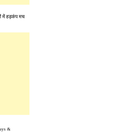
 में हड़कंप मच
ways &