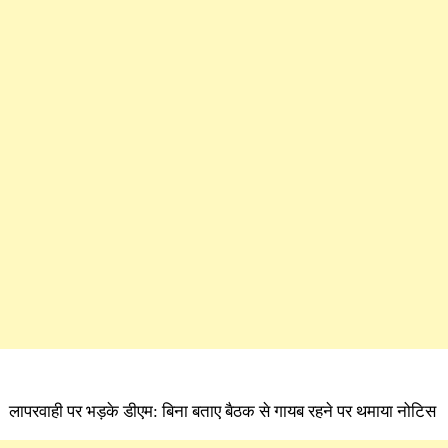
लापरवाही पर भड़के डीएम: बिना बताए बैठक से गायब रहने पर थमाया नोटिस