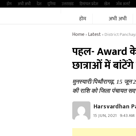
Skip
होम
अभी अभी
देश
दुनिया
उत्तराखंड
हिमांचल प्रदेश
खेल
जॉब अलर्ट
to
होम
अभी अभी
content
Home
Latest
District Panchay
»
»
पहल- Award के र
छात्राओं में बां
मुनस्यारी/पिथौरागढ़, 15 जून 
की राशि को जिला पंचायत सद
Harsvardhan P
15 JUN, 2021
9:43 AM