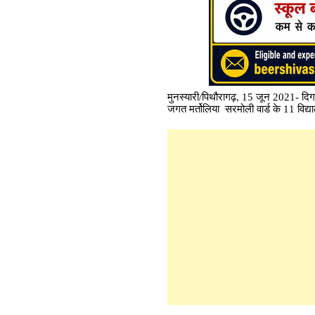
मुनस्यारी/पिथौरागढ़, 15 जून 2021- दि
जगत मर्तोलिया सरमोली वार्ड के 11 विद्