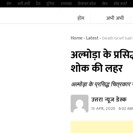
Skip
होम
अभी अभी
देश
दुनिया
उत्तराखंड
हिमांचल प्रदेश
खेल
जॉब अलर्ट
to
होम
अभी अभी
content
Home
Latest
Death Grief Sad
»
»
अल्मोड़ा के प्रसि
शोक की लहर
अल्मोड़ा के प्रसिद्ध चित्रका
उत्तरा न्यूज डेस्क
13 APR, 2020
9:02 AM