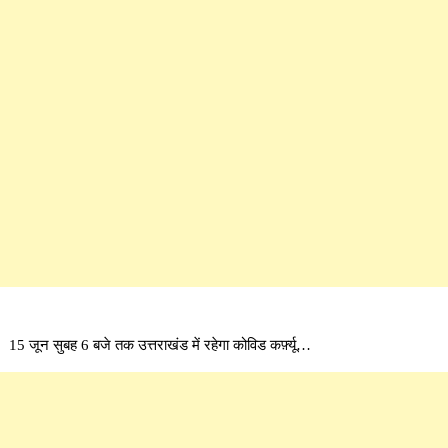
15 जून सुबह 6 बजे तक उत्तराखंड में रहेगा कोविड कर्फ़्यू…