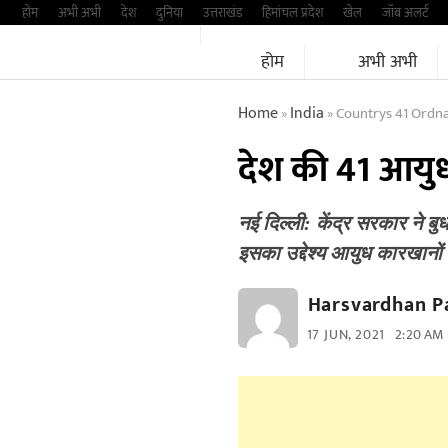
Skip
होम
अभी अभी
देश
दुनिया
उत्तराखंड
हिमांचल प्रदेश
खेल
जॉब अलर्ट
to
होम
अभी अभी
content
Home
India
Countrys 41 Ordna
»
»
देश की 41 आयुध
नई दिल्ली: केंद्र सरकार ने ब
इसका उद्देश्य आयुध कारखानो
Harsvardhan P
17 JUN, 2021
2:20 AM