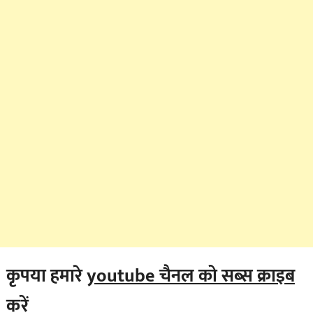
कृपया हमारे
youtub
e चैनल को सब्स क्राइब
करें