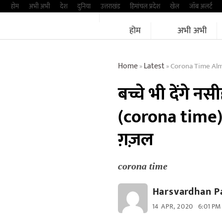
Skip
होम
अभी अभी
देश
दुनिया
उत्तराखंड
हिमांचल प्रदेश
खेल
जॉब अलर्ट
to
होम
अभी अभी
content
Home
Latest
Corona Time Alm
»
»
बच्चे भी देंगे 
(corona time)म
ग़ज़ल
corona time
Harsvardhan P
14 APR, 2020
6:01 PM