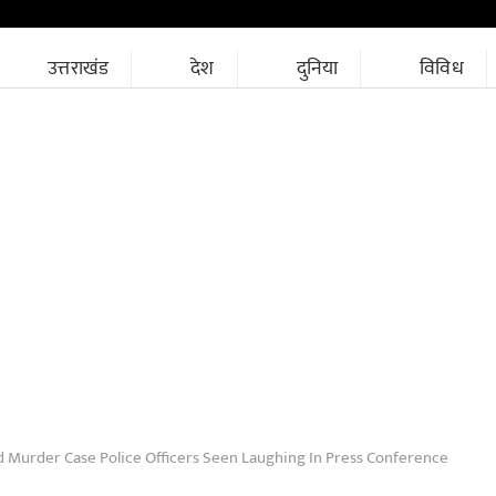
उत्तराखंड
देश
दुनिया
विविध
d Murder Case Police Officers Seen Laughing In Press Conference