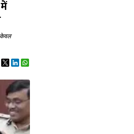
ें
ल
 केवल